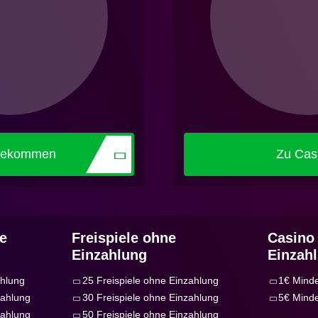
bekommen
Zu Cas
e
Freispiele ohne
Casino
Einzahlung
Einzah
ahlung
25 Freispiele ohne Einzahlung
1€ Minde
zahlung
30 Freispiele ohne Einzahlung
5€ Minde
zahlung
50 Freispiele ohne Einzahlung