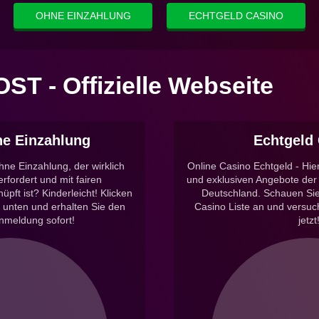
OHNE EINZAHLUNG
ECHTGELD CASINO
T - Offizielle Webseite
e Einzahlung
Echtgeld
ne Einzahlung, der wirklich
Online Casino Echtgeld - Hier
rfordert und mit fairen
und exklusiven Angebote der 
ft ist? Kinderleicht! Klicken
Deutschland. Schauen Sie
e unten und erhalten Sie den
Casino Liste an und versuc
nmeldung sofort!
jetzt