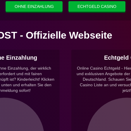
OHNE EINZAHLUNG
ECHTGELD CASINO
T - Offizielle Webseite
e Einzahlung
Echtgeld
ne Einzahlung, der wirklich
Online Casino Echtgeld - Hier
rfordert und mit fairen
und exklusiven Angebote der 
ft ist? Kinderleicht! Klicken
Deutschland. Schauen Sie
e unten und erhalten Sie den
Casino Liste an und versuc
nmeldung sofort!
jetzt