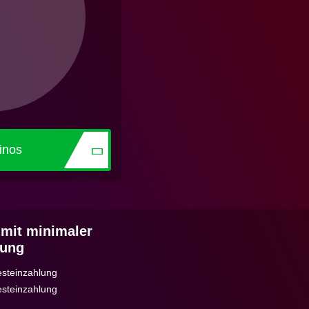
inos
 mit minimaler
lung
steinzahlung
steinzahlung