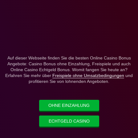
Auf dieser Webseite finden Sie die besten Online Casino Bonus
Angebote: Casino Bonus ohne Einzahlung, Freispiele und auch
Online Casino Echtgeld Bonus. Womit fangen Sie heute an?
Erfahren Sie mehr über
Freispiele ohne Umsatzbedingungen
und
profitieren Sie von lohnenden Angeboten.
OHNE EINZAHLUNG
ECHTGELD CASINO