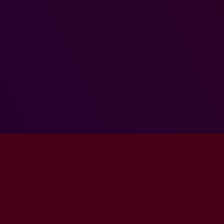
CasinoBOOST - Offizielle
Webseite