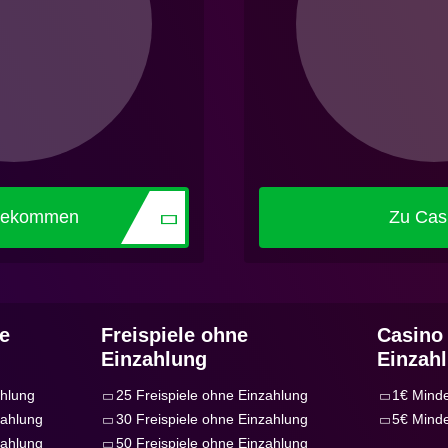
bekommen
Zu Cas
e
Freispiele ohne
Casino
Einzahlung
Einzah
ahlung
25 Freispiele ohne Einzahlung
1€ Minde
zahlung
30 Freispiele ohne Einzahlung
5€ Minde
zahlung
50 Freispiele ohne Einzahlung