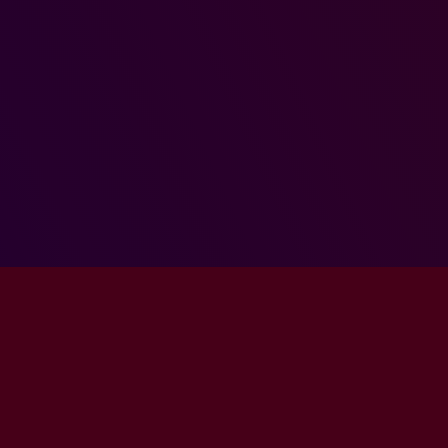
CasinoBOOST - Offizielle
Webseite