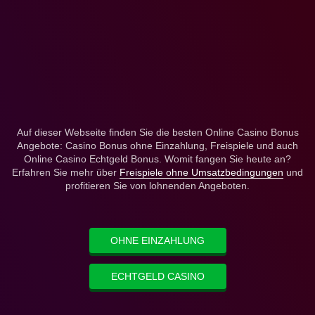
Auf dieser Webseite finden Sie die besten Online Casino Bonus
Angebote: Casino Bonus ohne Einzahlung, Freispiele und auch
Online Casino Echtgeld Bonus. Womit fangen Sie heute an?
Erfahren Sie mehr über
Freispiele ohne Umsatzbedingungen
und
profitieren Sie von lohnenden Angeboten.
OHNE EINZAHLUNG
ECHTGELD CASINO