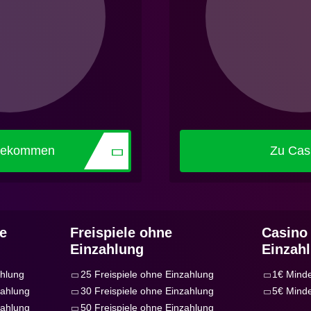
bekommen
Zu Cas
e
Freispiele ohne
Casino
Einzahlung
Einzah
ahlung
25 Freispiele ohne Einzahlung
1€ Minde
zahlung
30 Freispiele ohne Einzahlung
5€ Minde
zahlung
50 Freispiele ohne Einzahlung