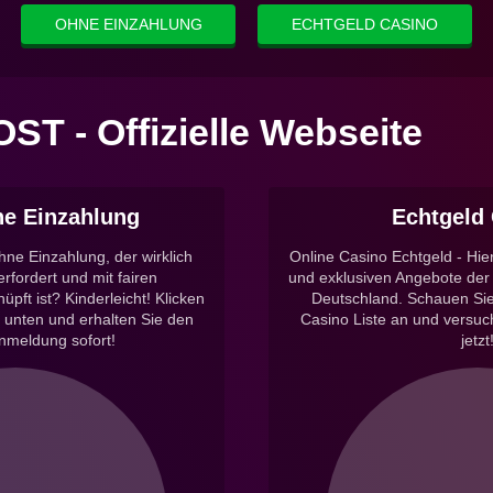
OHNE EINZAHLUNG
ECHTGELD CASINO
T - Offizielle Webseite
e Einzahlung
Echtgeld
ne Einzahlung, der wirklich
Online Casino Echtgeld - Hier
rfordert und mit fairen
und exklusiven Angebote der 
ft ist? Kinderleicht! Klicken
Deutschland. Schauen Sie
e unten und erhalten Sie den
Casino Liste an und versuc
nmeldung sofort!
jetzt