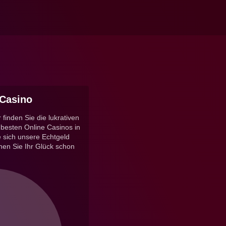
 Casino
 finden Sie die lukrativen
besten Online Casinos in
 sich unsere Echtgeld
hen Sie Ihr Glück schon
!