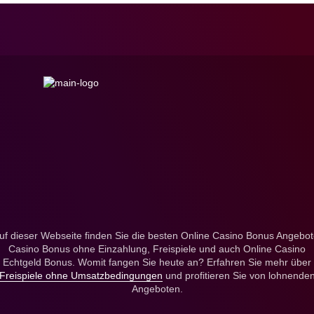
uf dieser Webseite finden Sie die besten Online Casino Bonus Angebot
Casino Bonus ohne Einzahlung, Freispiele und auch Online Casino
Echtgeld Bonus. Womit fangen Sie heute an? Erfahren Sie mehr über
Freispiele ohne Umsatzbedingungen
und profitieren Sie von lohnende
Angeboten.