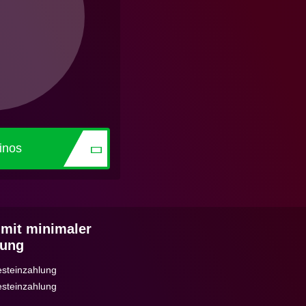
inos
 mit minimaler
lung
steinzahlung
steinzahlung