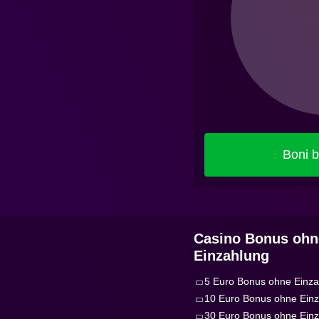
Boni 
Casino Bonus ohn
Einzahlung
5 Euro Bonus ohne Einz
10 Euro Bonus ohne Ein
30 Euro Bonus ohne Ein