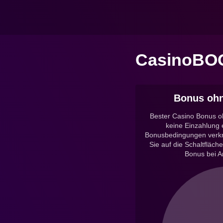
CasinoBOOS
Bonus ohn
Bester Casino Bonus oh
keine Einzahlung e
Bonusbedingungen verknüp
Sie auf die Schaltfläch
Bonus bei A