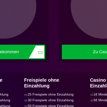
bekommen
Zu Cas
e
Freispiele ohne
Casino
Einzahlung
Einzah
ahlung
25 Freispiele ohne Einzahlung
1€ Minde
zahlung
30 Freispiele ohne Einzahlung
5€ Minde
zahlung
50 Freispiele ohne Einzahlung