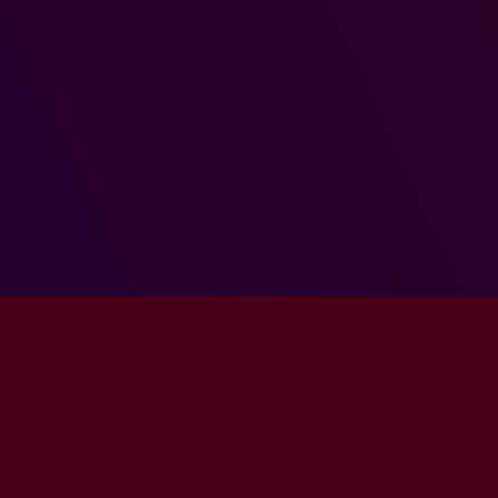
CasinoBOOST - Offizielle
Webseite