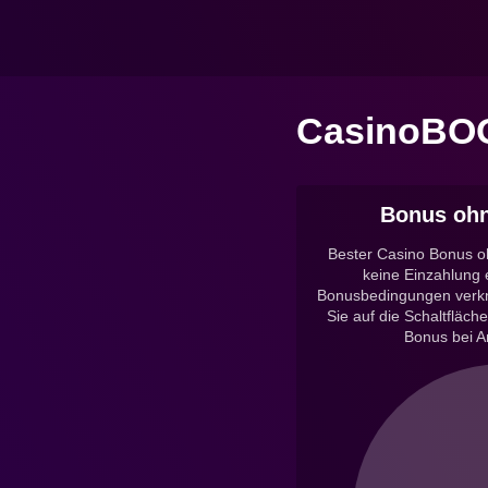
CasinoBOOS
Bonus ohn
Bester Casino Bonus oh
keine Einzahlung e
Bonusbedingungen verknüp
Sie auf die Schaltfläch
Bonus bei A