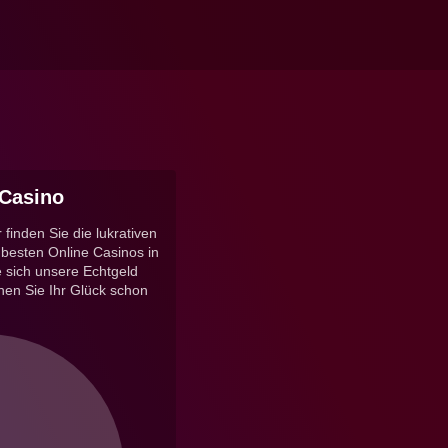
 Casino
 finden Sie die lukrativen
besten Online Casinos in
 sich unsere Echtgeld
hen Sie Ihr Glück schon
!