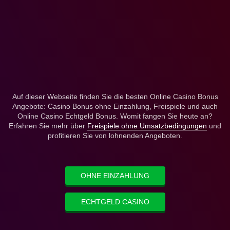
Auf dieser Webseite finden Sie die besten Online Casino Bonus
Angebote: Casino Bonus ohne Einzahlung, Freispiele und auch
Online Casino Echtgeld Bonus. Womit fangen Sie heute an?
Erfahren Sie mehr über
Freispiele ohne Umsatzbedingungen
und
profitieren Sie von lohnenden Angeboten.
OHNE EINZAHLUNG
ECHTGELD CASINO