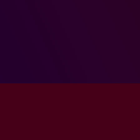
CasinoBOOST - Offizielle
Webseite