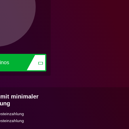
inos
 mit minimaler
lung
steinzahlung
steinzahlung