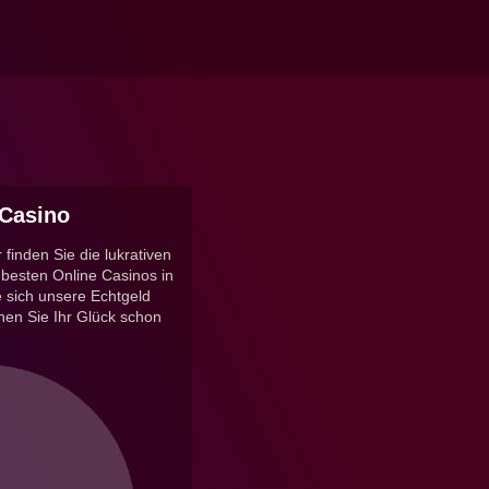
 Casino
 finden Sie die lukrativen
besten Online Casinos in
 sich unsere Echtgeld
hen Sie Ihr Glück schon
!