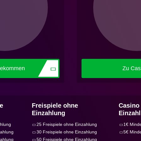
bekommen
Zu Cas
e
Freispiele ohne
Casino
Einzahlung
Einzah
ahlung
25 Freispiele ohne Einzahlung
1€ Minde
zahlung
30 Freispiele ohne Einzahlung
5€ Minde
zahlung
50 Freispiele ohne Einzahlung