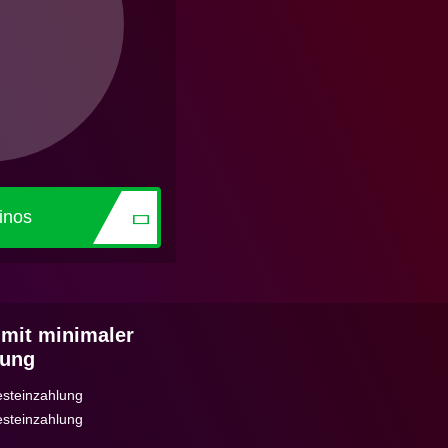
inos
 mit minimaler
lung
steinzahlung
steinzahlung