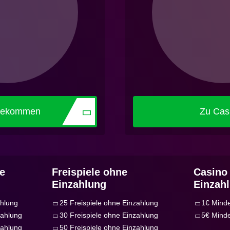
bekommen
Zu Cas
e
Freispiele ohne
Casino
Einzahlung
Einzah
ahlung
25 Freispiele ohne Einzahlung
1€ Minde
zahlung
30 Freispiele ohne Einzahlung
5€ Minde
zahlung
50 Freispiele ohne Einzahlung