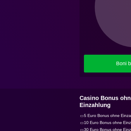
Boni 
Casino Bonus ohn
Einzahlung
5 Euro Bonus ohne Einz
10 Euro Bonus ohne Ein
30 Euro Bonus ohne Ein