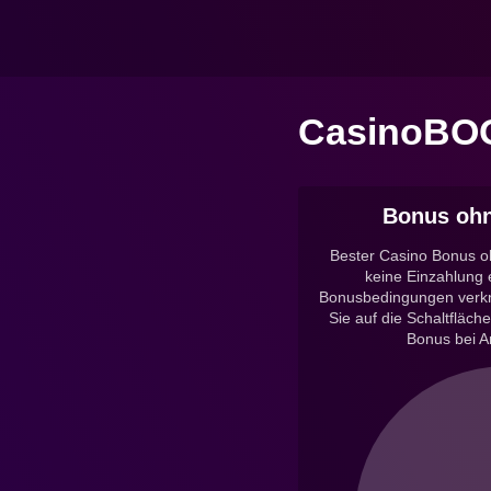
CasinoBOOS
Bonus ohn
Bester Casino Bonus oh
keine Einzahlung e
Bonusbedingungen verknüp
Sie auf die Schaltfläch
Bonus bei A