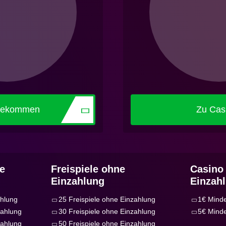
bekommen
Zu Cas
e
Freispiele ohne
Casino
Einzahlung
Einzah
ahlung
25 Freispiele ohne Einzahlung
1€ Minde
zahlung
30 Freispiele ohne Einzahlung
5€ Minde
zahlung
50 Freispiele ohne Einzahlung