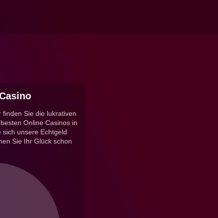
 Casino
 finden Sie die lukrativen
besten Online Casinos in
 sich unsere Echtgeld
hen Sie Ihr Glück schon
!