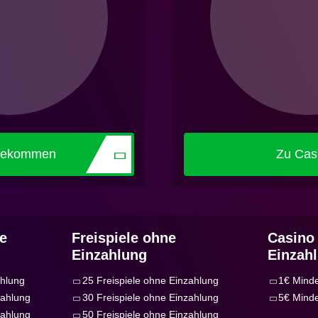
bekommen
Zu Cas
e
Freispiele ohne
Casino
Einzahlung
Einzah
ahlung
25 Freispiele ohne Einzahlung
1€ Minde
zahlung
30 Freispiele ohne Einzahlung
5€ Minde
zahlung
50 Freispiele ohne Einzahlung