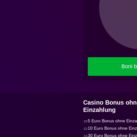
Boni 
Casino Bonus ohn
Einzahlung
5 Euro Bonus ohne Einz
10 Euro Bonus ohne Ein
30 Euro Bonus ohne Ein