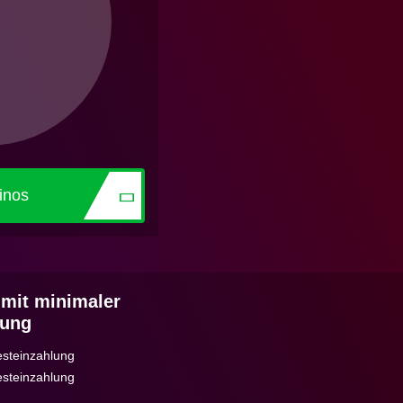
inos
 mit minimaler
lung
steinzahlung
steinzahlung