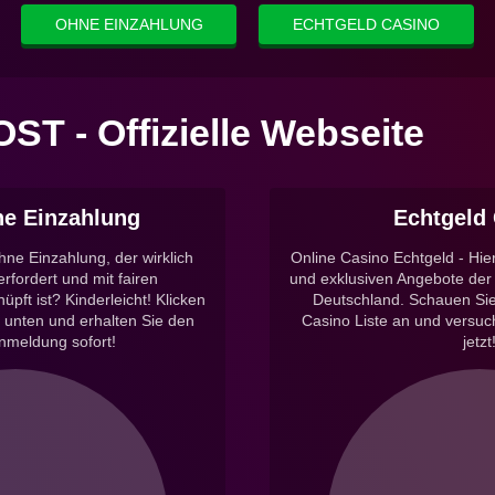
OHNE EINZAHLUNG
ECHTGELD CASINO
T - Offizielle Webseite
e Einzahlung
Echtgeld
ne Einzahlung, der wirklich
Online Casino Echtgeld - Hier
rfordert und mit fairen
und exklusiven Angebote der 
ft ist? Kinderleicht! Klicken
Deutschland. Schauen Sie
e unten und erhalten Sie den
Casino Liste an und versuc
nmeldung sofort!
jetzt