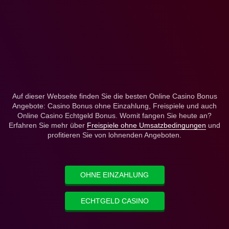
Auf dieser Webseite finden Sie die besten Online Casino Bonus
Angebote: Casino Bonus ohne Einzahlung, Freispiele und auch
Online Casino Echtgeld Bonus. Womit fangen Sie heute an?
Erfahren Sie mehr über
Freispiele ohne Umsatzbedingungen
und
profitieren Sie von lohnenden Angeboten.
OHNE EINZAHLUNG
ECHTGELD CASINO