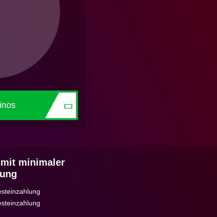
inos
 mit minimaler
lung
steinzahlung
steinzahlung