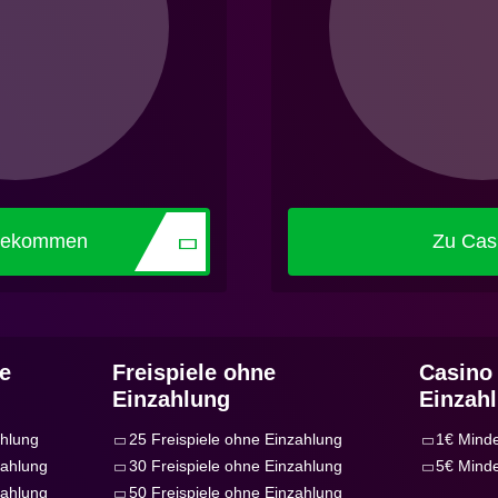
bekommen
Zu Cas
e
Freispiele ohne
Casino
Einzahlung
Einzah
ahlung
25 Freispiele ohne Einzahlung
1€ Minde
zahlung
30 Freispiele ohne Einzahlung
5€ Minde
zahlung
50 Freispiele ohne Einzahlung