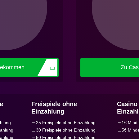
bekommen
Zu Cas
e
Freispiele ohne
Casino
Einzahlung
Einzah
ahlung
25 Freispiele ohne Einzahlung
1€ Minde
zahlung
30 Freispiele ohne Einzahlung
5€ Minde
zahlung
50 Freispiele ohne Einzahlung