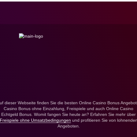
uf dieser Webseite finden Sie die besten Online Casino Bonus Angebot
Casino Bonus ohne Einzahlung, Freispiele und auch Online Casino
Echtgeld Bonus. Womit fangen Sie heute an? Erfahren Sie mehr über
Freispiele ohne Umsatzbedingungen
und profitieren Sie von lohnende
Angeboten.