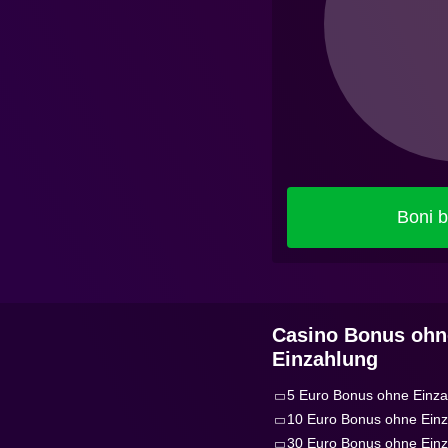
Boni 
Casino Bonus ohn
Einzahlung
5 Euro Bonus ohne Einz
10 Euro Bonus ohne Ein
30 Euro Bonus ohne Ein