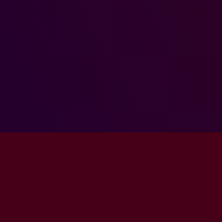
CasinoBOOST - Offizielle
Webseite