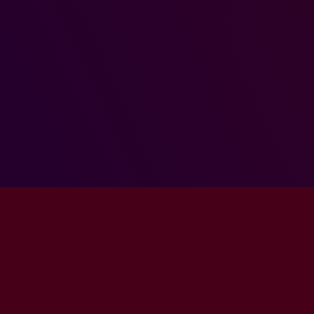
CasinoBOOST - Offizielle
Webseite