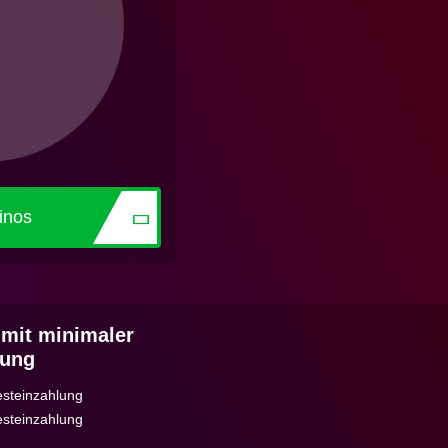
inos
 mit minimaler
lung
steinzahlung
steinzahlung