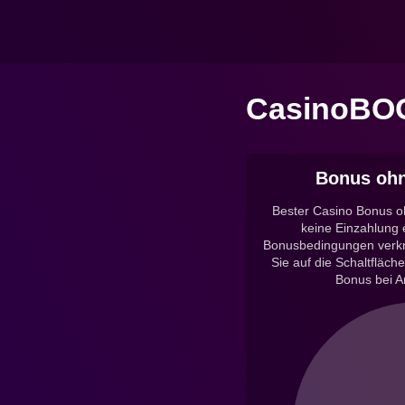
CasinoBOOS
Bonus ohn
Bester Casino Bonus oh
keine Einzahlung e
Bonusbedingungen verknüp
Sie auf die Schaltfläch
Bonus bei A