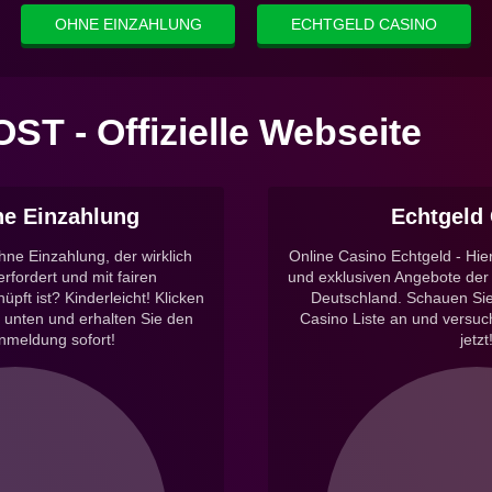
OHNE EINZAHLUNG
ECHTGELD CASINO
T - Offizielle Webseite
e Einzahlung
Echtgeld
ne Einzahlung, der wirklich
Online Casino Echtgeld - Hier
rfordert und mit fairen
und exklusiven Angebote der 
ft ist? Kinderleicht! Klicken
Deutschland. Schauen Sie
e unten und erhalten Sie den
Casino Liste an und versuc
nmeldung sofort!
jetzt