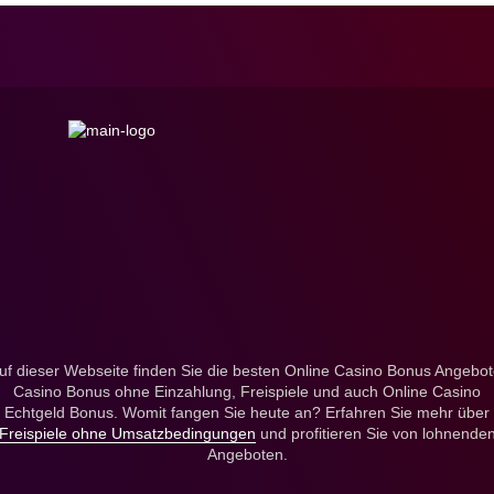
uf dieser Webseite finden Sie die besten Online Casino Bonus Angebot
Casino Bonus ohne Einzahlung, Freispiele und auch Online Casino
Echtgeld Bonus. Womit fangen Sie heute an? Erfahren Sie mehr über
Freispiele ohne Umsatzbedingungen
und profitieren Sie von lohnende
Angeboten.