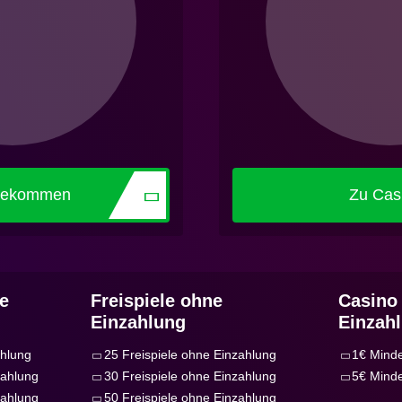
bekommen
Zu Cas
e
Freispiele ohne
Casino
Einzahlung
Einzah
ahlung
25 Freispiele ohne Einzahlung
1€ Minde
zahlung
30 Freispiele ohne Einzahlung
5€ Minde
zahlung
50 Freispiele ohne Einzahlung