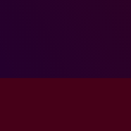
CasinoBOOST - Offizielle
Webseite