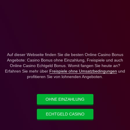
Auf dieser Webseite finden Sie die besten Online Casino Bonus
Angebote: Casino Bonus ohne Einzahlung, Freispiele und auch
Online Casino Echtgeld Bonus. Womit fangen Sie heute an?
Erfahren Sie mehr über
Freispiele ohne Umsatzbedingungen
und
profitieren Sie von lohnenden Angeboten.
OHNE EINZAHLUNG
ECHTGELD CASINO