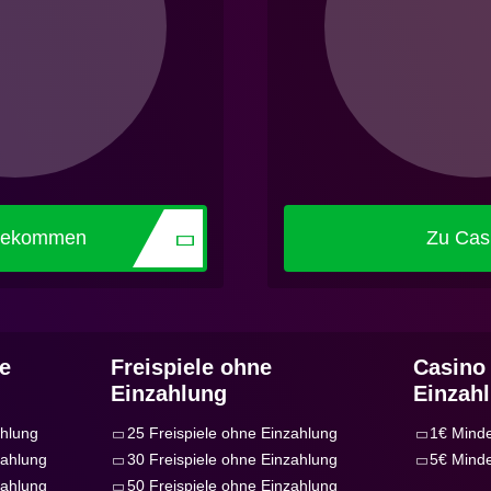
bekommen
Zu Cas
e
Freispiele ohne
Casino
Einzahlung
Einzah
ahlung
25 Freispiele ohne Einzahlung
1€ Minde
zahlung
30 Freispiele ohne Einzahlung
5€ Minde
zahlung
50 Freispiele ohne Einzahlung