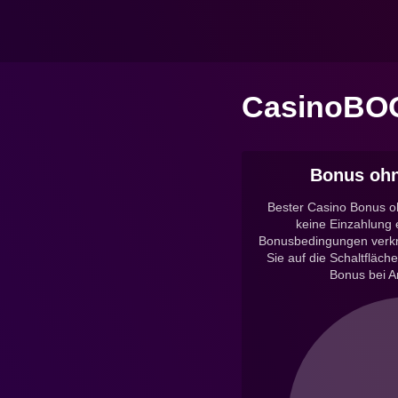
CasinoBOOS
Bonus ohn
Bester Casino Bonus oh
keine Einzahlung e
Bonusbedingungen verknüp
Sie auf die Schaltfläch
Bonus bei A