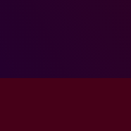
CasinoBOOST - Offizielle
Webseite