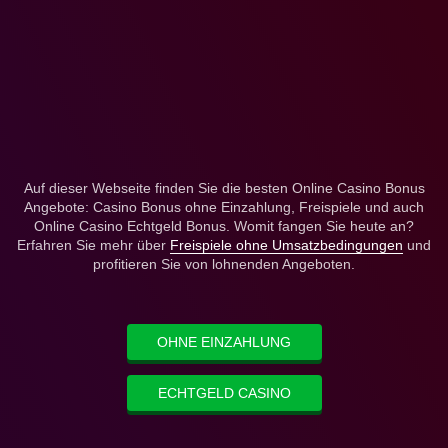
Auf dieser Webseite finden Sie die besten Online Casino Bonus
Angebote: Casino Bonus ohne Einzahlung, Freispiele und auch
Online Casino Echtgeld Bonus. Womit fangen Sie heute an?
Erfahren Sie mehr über
Freispiele ohne Umsatzbedingungen
und
profitieren Sie von lohnenden Angeboten.
OHNE EINZAHLUNG
ECHTGELD CASINO