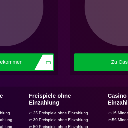
bekommen
Zu Cas
e
Freispiele ohne
Casino
Einzahlung
Einzah
ahlung
25 Freispiele ohne Einzahlung
1€ Minde
zahlung
30 Freispiele ohne Einzahlung
5€ Minde
zahlung
50 Freispiele ohne Einzahlung