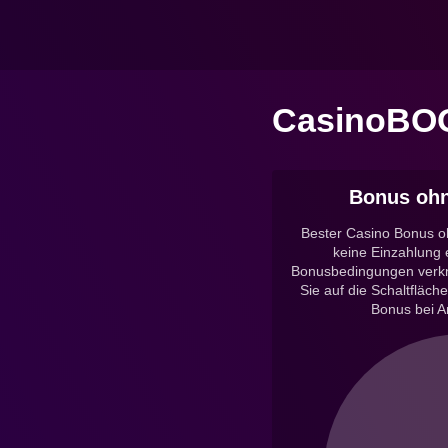
CasinoBOOS
Bonus ohn
Bester Casino Bonus oh
keine Einzahlung e
Bonusbedingungen verknüp
Sie auf die Schaltfläch
Bonus bei A