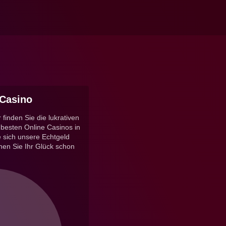
 Casino
 finden Sie die lukrativen
besten Online Casinos in
 sich unsere Echtgeld
hen Sie Ihr Glück schon
!