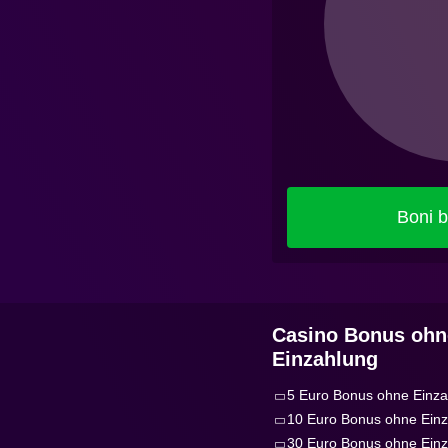
Boni 
Casino Bonus ohn
Einzahlung
5 Euro Bonus ohne Einz
10 Euro Bonus ohne Ein
30 Euro Bonus ohne Ein