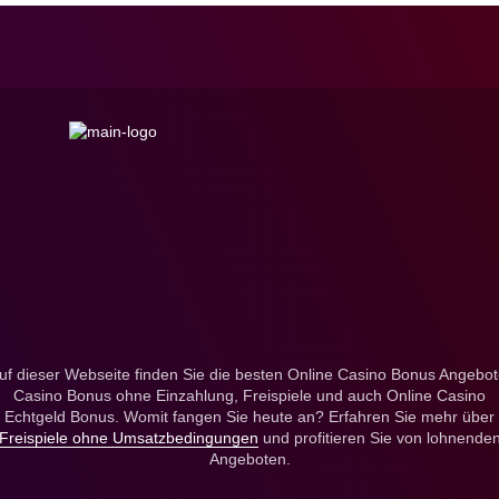
uf dieser Webseite finden Sie die besten Online Casino Bonus Angebot
Casino Bonus ohne Einzahlung, Freispiele und auch Online Casino
Echtgeld Bonus. Womit fangen Sie heute an? Erfahren Sie mehr über
Freispiele ohne Umsatzbedingungen
und profitieren Sie von lohnende
Angeboten.