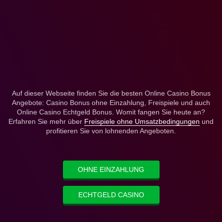
Auf dieser Webseite finden Sie die besten Online Casino Bonus
Angebote: Casino Bonus ohne Einzahlung, Freispiele und auch
Online Casino Echtgeld Bonus. Womit fangen Sie heute an?
Erfahren Sie mehr über
Freispiele ohne Umsatzbedingungen
und
profitieren Sie von lohnenden Angeboten.
OHNE EINZAHLUNG
ECHTGELD CASINO