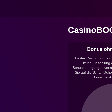
CasinoBOOS
Bonus ohn
Bester Casino Bonus oh
keine Einzahlung e
Bonusbedingungen verknüp
Sie auf die Schaltfläch
Bonus bei A