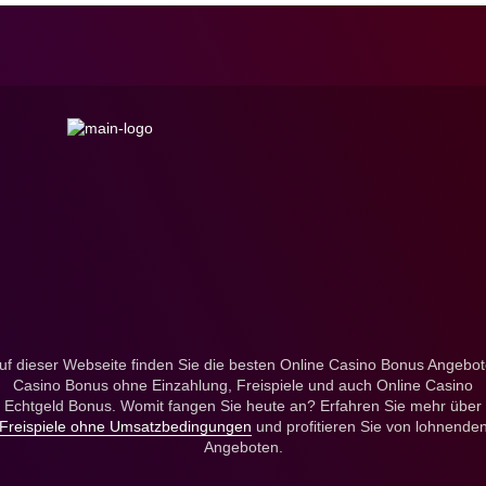
uf dieser Webseite finden Sie die besten Online Casino Bonus Angebot
Casino Bonus ohne Einzahlung, Freispiele und auch Online Casino
Echtgeld Bonus. Womit fangen Sie heute an? Erfahren Sie mehr über
Freispiele ohne Umsatzbedingungen
und profitieren Sie von lohnende
Angeboten.