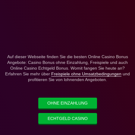
Auf dieser Webseite finden Sie die besten Online Casino Bonus
Angebote: Casino Bonus ohne Einzahlung, Freispiele und auch
Online Casino Echtgeld Bonus. Womit fangen Sie heute an?
Erfahren Sie mehr über
Freispiele ohne Umsatzbedingungen
und
profitieren Sie von lohnenden Angeboten.
OHNE EINZAHLUNG
ECHTGELD CASINO