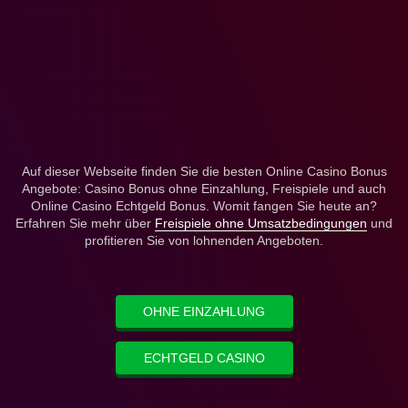
Auf dieser Webseite finden Sie die besten Online Casino Bonus
Angebote: Casino Bonus ohne Einzahlung, Freispiele und auch
Online Casino Echtgeld Bonus. Womit fangen Sie heute an?
Erfahren Sie mehr über
Freispiele ohne Umsatzbedingungen
und
profitieren Sie von lohnenden Angeboten.
OHNE EINZAHLUNG
ECHTGELD CASINO