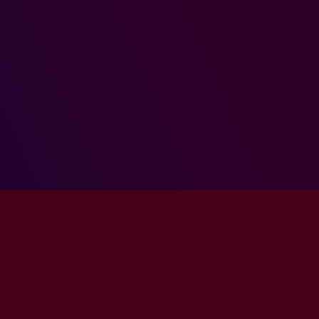
CasinoBOOST - Offizielle
Webseite