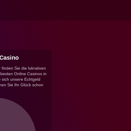
 Casino
 finden Sie die lukrativen
besten Online Casinos in
 sich unsere Echtgeld
hen Sie Ihr Glück schon
!