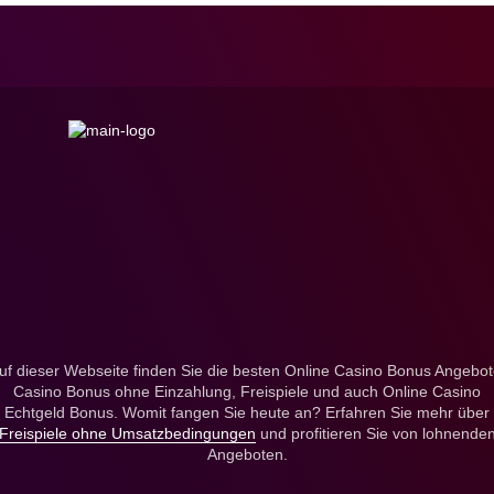
uf dieser Webseite finden Sie die besten Online Casino Bonus Angebot
Casino Bonus ohne Einzahlung, Freispiele und auch Online Casino
Echtgeld Bonus. Womit fangen Sie heute an? Erfahren Sie mehr über
Freispiele ohne Umsatzbedingungen
und profitieren Sie von lohnende
Angeboten.