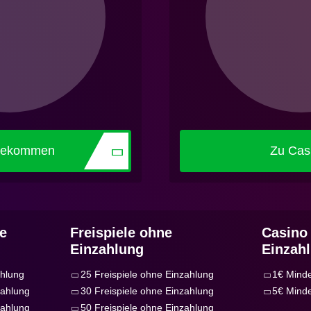
bekommen
Zu Cas
e
Freispiele ohne
Casino
Einzahlung
Einzah
ahlung
25 Freispiele ohne Einzahlung
1€ Minde
zahlung
30 Freispiele ohne Einzahlung
5€ Minde
zahlung
50 Freispiele ohne Einzahlung