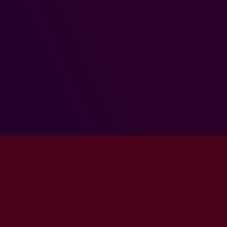
CasinoBOOST - Offizielle
Webseite