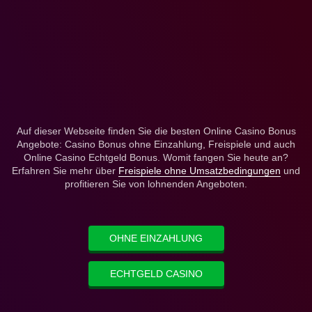
Auf dieser Webseite finden Sie die besten Online Casino Bonus
Angebote: Casino Bonus ohne Einzahlung, Freispiele und auch
Online Casino Echtgeld Bonus. Womit fangen Sie heute an?
Erfahren Sie mehr über
Freispiele ohne Umsatzbedingungen
und
profitieren Sie von lohnenden Angeboten.
OHNE EINZAHLUNG
ECHTGELD CASINO