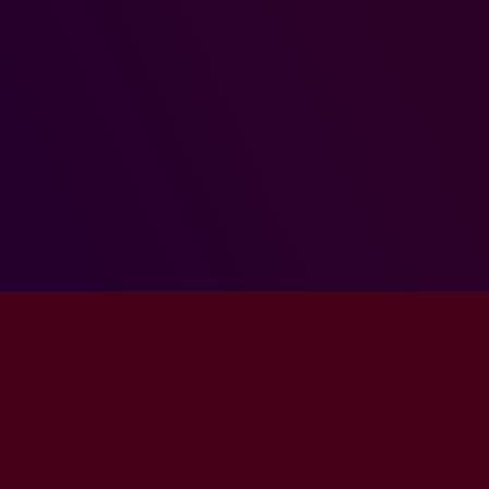
CasinoBOOST - Offizielle
Webseite