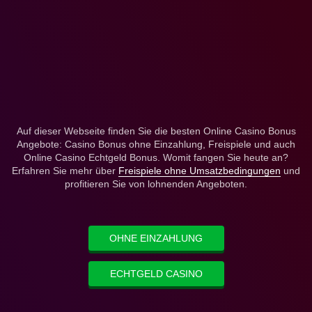
Auf dieser Webseite finden Sie die besten Online Casino Bonus
Angebote: Casino Bonus ohne Einzahlung, Freispiele und auch
Online Casino Echtgeld Bonus. Womit fangen Sie heute an?
Erfahren Sie mehr über
Freispiele ohne Umsatzbedingungen
und
profitieren Sie von lohnenden Angeboten.
OHNE EINZAHLUNG
ECHTGELD CASINO