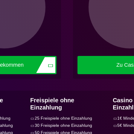
bekommen
Zu Cas
e
Freispiele ohne
Casino
Einzahlung
Einzah
ahlung
25 Freispiele ohne Einzahlung
1€ Minde
zahlung
30 Freispiele ohne Einzahlung
5€ Minde
zahlung
50 Freispiele ohne Einzahlung