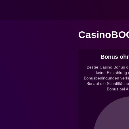
CasinoBOOS
Bonus ohn
Bester Casino Bonus oh
keine Einzahlung e
Bonusbedingungen verknüp
Sie auf die Schaltfläch
Bonus bei A