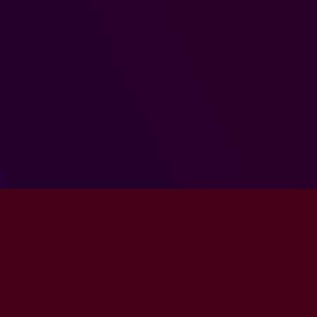
CasinoBOOST - Offizielle
Webseite