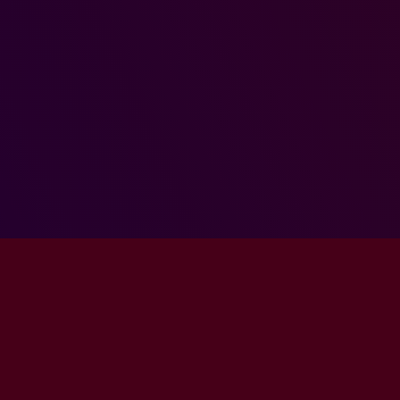
CasinoBOOST - Offizielle
Webseite