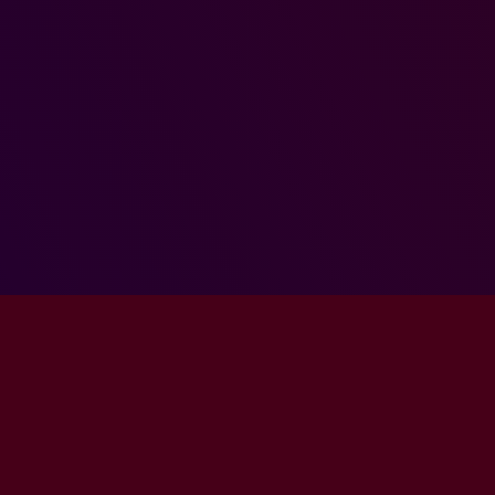
CasinoBOOST - Offizielle
Webseite