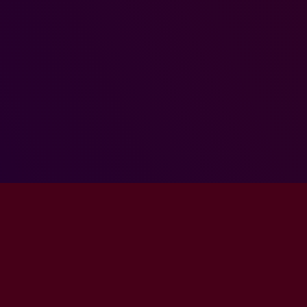
CasinoBOOST - Offizielle
Webseite