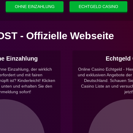
OHNE EINZAHLUNG
ECHTGELD CASINO
T - Offizielle Webseite
e Einzahlung
Echtgeld
ne Einzahlung, der wirklich
Online Casino Echtgeld - Hier
rfordert und mit fairen
und exklusiven Angebote der 
ft ist? Kinderleicht! Klicken
Deutschland. Schauen Sie
e unten und erhalten Sie den
Casino Liste an und versuc
nmeldung sofort!
jetzt