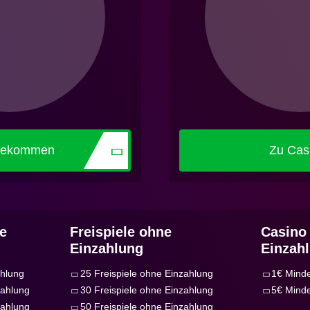
bekommen
Zu Cas
e
Freispiele ohne
Casino
Einzahlung
Einzah
ahlung
25 Freispiele ohne Einzahlung
1€ Minde
zahlung
30 Freispiele ohne Einzahlung
5€ Minde
zahlung
50 Freispiele ohne Einzahlung