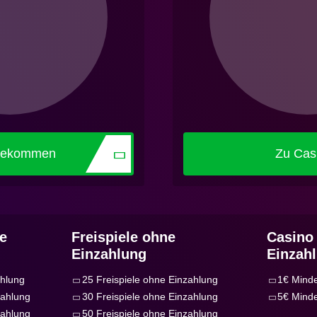
bekommen
Zu Cas
e
Freispiele ohne
Casino
Einzahlung
Einzah
ahlung
25 Freispiele ohne Einzahlung
1€ Minde
zahlung
30 Freispiele ohne Einzahlung
5€ Minde
zahlung
50 Freispiele ohne Einzahlung