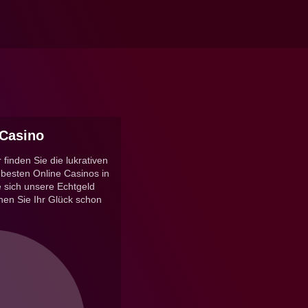
 Casino
 finden Sie die lukrativen
besten Online Casinos in
 sich unsere Echtgeld
hen Sie Ihr Glück schon
!