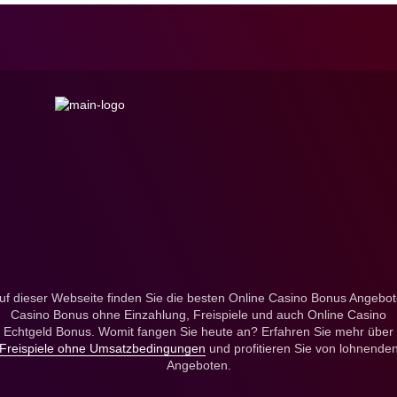
uf dieser Webseite finden Sie die besten Online Casino Bonus Angebot
Casino Bonus ohne Einzahlung, Freispiele und auch Online Casino
Echtgeld Bonus. Womit fangen Sie heute an? Erfahren Sie mehr über
Freispiele ohne Umsatzbedingungen
und profitieren Sie von lohnende
Angeboten.