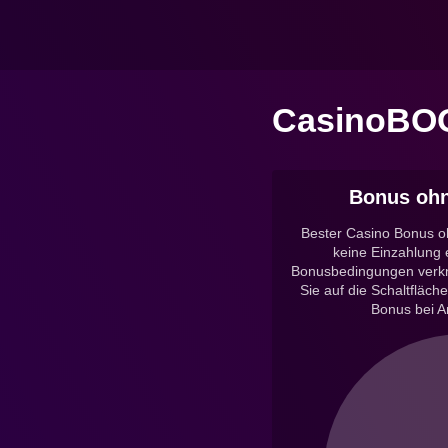
CasinoBOOS
Bonus ohn
Bester Casino Bonus oh
keine Einzahlung e
Bonusbedingungen verknüp
Sie auf die Schaltfläch
Bonus bei A