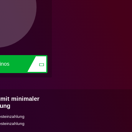
inos
 mit minimaler
lung
steinzahlung
steinzahlung