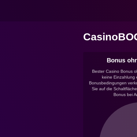
CasinoBOOS
Bonus ohn
Bester Casino Bonus oh
keine Einzahlung e
Bonusbedingungen verknüp
Sie auf die Schaltfläch
Bonus bei A