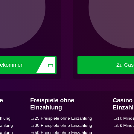
bekommen
Zu Cas
e
Freispiele ohne
Casino
Einzahlung
Einzah
ahlung
25 Freispiele ohne Einzahlung
1€ Minde
zahlung
30 Freispiele ohne Einzahlung
5€ Minde
zahlung
50 Freispiele ohne Einzahlung