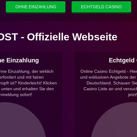
OHNE EINZAHLUNG
ECHTGELD CASINO
T - Offizielle Webseite
e Einzahlung
Echtgeld
ne Einzahlung, der wirklich
Online Casino Echtgeld - Hier
rfordert und mit fairen
und exklusiven Angebote der 
ft ist? Kinderleicht! Klicken
Deutschland. Schauen Sie
e unten und erhalten Sie den
Casino Liste an und versuc
nmeldung sofort!
jetzt