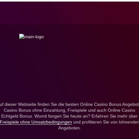
uf dieser Webseite finden Sie die besten Online Casino Bonus Angebot
Casino Bonus ohne Einzahlung, Freispiele und auch Online Casino
Echtgeld Bonus. Womit fangen Sie heute an? Erfahren Sie mehr über
Freispiele ohne Umsatzbedingungen
und profitieren Sie von lohnende
Angeboten.