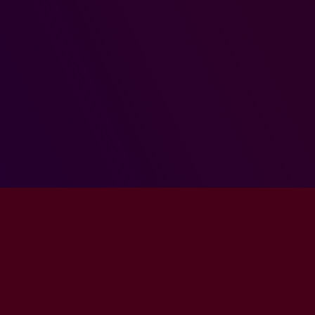
CasinoBOOST - Offizielle
Webseite