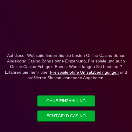
Auf dieser Webseite finden Sie die besten Online Casino Bonus
Angebote: Casino Bonus ohne Einzahlung, Freispiele und auch
Online Casino Echtgeld Bonus. Womit fangen Sie heute an?
Erfahren Sie mehr über
Freispiele ohne Umsatzbedingungen
und
profitieren Sie von lohnenden Angeboten.
OHNE EINZAHLUNG
ECHTGELD CASINO