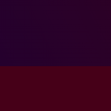
CasinoBOOST - Offizielle
Webseite