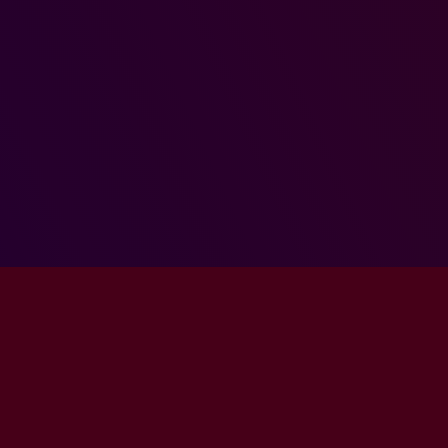
CasinoBOOST - Offizielle
Webseite