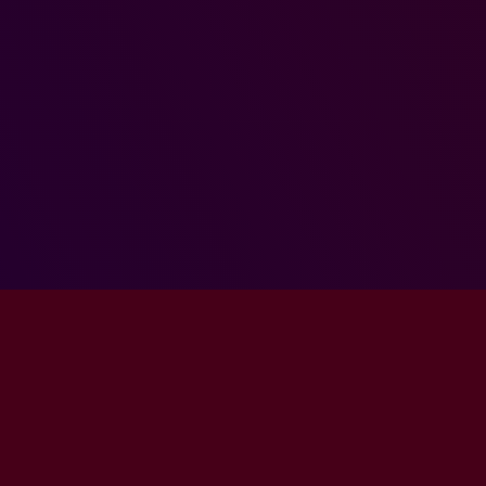
CasinoBOOST - Offizielle
Webseite