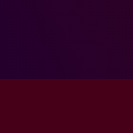
CasinoBOOST - Offizielle
Webseite