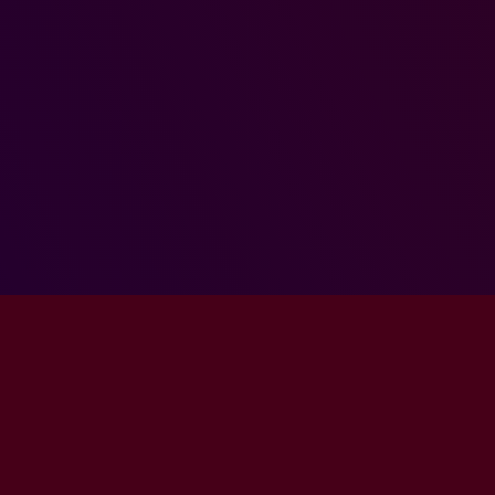
CasinoBOOST - Offizielle
Webseite