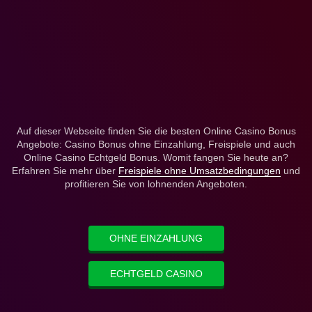
Auf dieser Webseite finden Sie die besten Online Casino Bonus
Angebote: Casino Bonus ohne Einzahlung, Freispiele und auch
Online Casino Echtgeld Bonus. Womit fangen Sie heute an?
Erfahren Sie mehr über
Freispiele ohne Umsatzbedingungen
und
profitieren Sie von lohnenden Angeboten.
OHNE EINZAHLUNG
ECHTGELD CASINO